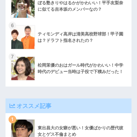
ぼる塾きりやはるかがかわいい！平手友梨奈
に似てる吉本坂のメンバーなの？
ティモンディ高岸は清美高校野球部！甲子園
は？ドラフト指名されたの？
松岡茉優のおはガール時代がかわいい！中学
時代のデビュー当時は子役で下積みだった！
オススメ記事
1
東出昌大の女癖が悪い！女優ばかりの歴代彼
女とゲス不倫まとめ