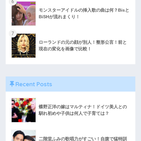
6
モンスターアイドルの挿入歌の曲は何？Bisと
BiSHが流れまくり！
7
ローランドの元の顔が別人！整形公言！前と
現在の変化を画像で比較！
Recent Posts
蝶野正洋の嫁はマルティナ！ドイツ美人との
馴れ初めや子供は何人で子育ては？
二階堂ふみの歌唱力がすごい！自腹で猛特訓