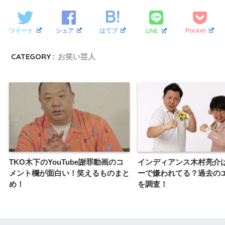
LINE
ツイート
シェア
はてブ
Pocket
CATEGORY :
お笑い芸人
TKO木下のYouTube謝罪動画のコ
インディアンス木村亮介
メント欄が面白い！笑えるものまと
ーで嫌われてる？過去の
め！
を調査！