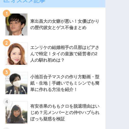
オススメ記事
1
東出昌大の女癖が悪い！女優ばかり
の歴代彼女とゲス不倫まとめ
2
エンリケの結婚相手の旦那はビアさ
んで特定！タイの皇族で経営者の2
人の馴れ初めは？
3
小池百合子マスクの作り方動画・型
紙・生地｜手縫いでもミシンでも簡
単に作れる方法を紹介！
4
有安杏果のももクロを脱退理由はい
じめ？元メンバーとの仲やハブられ
ぼっち疑惑を検証