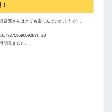
演！
垣吾郎さんはとても楽しんでいたようです。
1212017727595900928?s=20
垣間見ました。