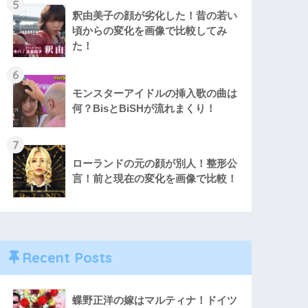
5
釈由美子の顔が劣化した！昔の若い
頃からの変化を画像で比較してみ
た！
6
モンスターアイドルの挿入歌の曲は
何？BisとBiSHが流れまくり！
7
ローランドの元の顔が別人！整形公
言！前と現在の変化を画像で比較！
Recent Posts
蝶野正洋の嫁はマルティナ！ドイツ