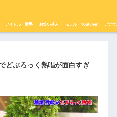
アイドル・歌手
お笑い芸人
モデル・Youtuber
アナウ
員でどぶろっく熱唱が面白すぎ