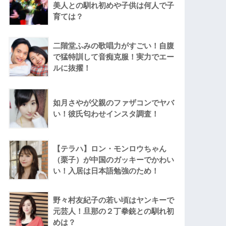
美人との馴れ初めや子供は何人で子
育ては？
二階堂ふみの歌唱力がすごい！自腹
で猛特訓して音痴克服！実力でエー
ルに抜擢！
如月さやが父親のファザコンでヤバ
い！彼氏匂わせインスタ調査！
【テラハ】ロン・モンロウちゃん
（栗子）が中国のガッキーでかわい
い！入居は日本語勉強のため！
野々村友紀子の若い頃はヤンキーで
元芸人！旦那の２丁拳銃との馴れ初
めは？