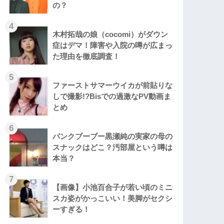
の？
木村拓哉の娘（cocomi）がダウン
症はデマ！障害や入院の噂が広まっ
た理由を徹底調査！
ファーストサマーウイカが前貼りな
しで撮影!?Bisでの過激なPV動画ま
とめ
パンクブーブー黒瀬純の実家の母の
スナックはどこ？汚部屋という噂は
本当？
【画像】小池百合子が若い頃のミニ
スカ姿がかっこいい！美脚がセクシ
ーすぎる！