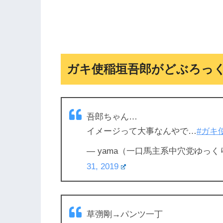
ガキ使稲垣吾郎がどぶろっ
吾郎ちゃん…
イメージって大事なんやで…
#ガキ
— yama（一口馬主系中穴党ゆっくり動
31, 2019
草彅剛→パンツ一丁