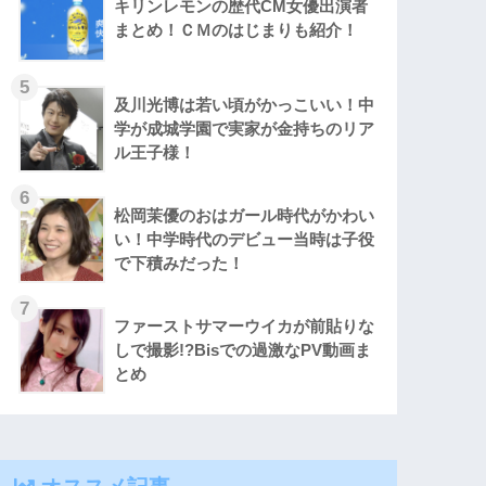
キリンレモンの歴代CM女優出演者
まとめ！ＣＭのはじまりも紹介！
及川光博は若い頃がかっこいい！中
学が成城学園で実家が金持ちのリア
ル王子様！
松岡茉優のおはガール時代がかわい
い！中学時代のデビュー当時は子役
で下積みだった！
ファーストサマーウイカが前貼りな
しで撮影!?Bisでの過激なPV動画ま
とめ