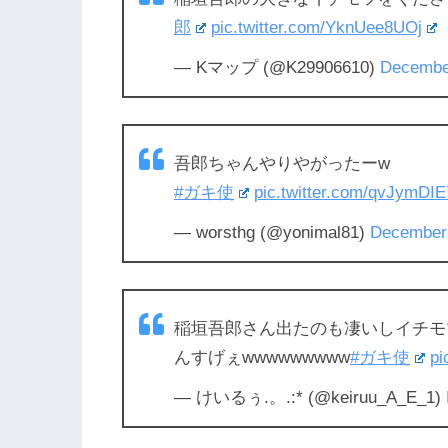
郎
pic.twitter.com/YknUee8UOj
— Kマップ (@K29906610)
Decembe
吾郎ちゃんやりやがったーw
#ガキ使
pic.twitter.com/qvJymDIE
— worsthg (@yonimal81)
December 
稲垣吾郎さん出たのも凄いしイチモ
んすげぇwwwwwwwww
#ガキ使
pi
— けいるぅ.。.:* (@keiruu_A_E_1)