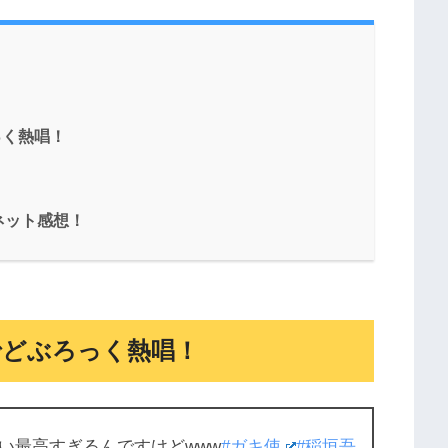
っく熱唱！
ネット感想！
でどぶろっく熱唱！
い最高すぎるんですけどwww
#ガキ使
#稲垣吾