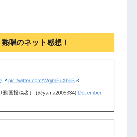
く熱唱のネット感想！
使
pic.twitter.com/WgjmEuXb6B
画投稿者） (@yama2005334)
December