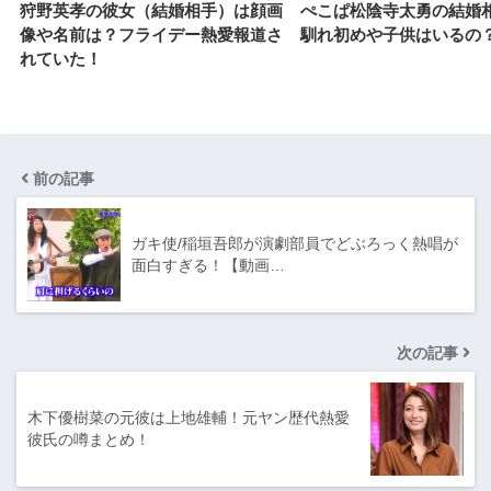
狩野英孝の彼女（結婚相手）は顔画
ぺこぱ松陰寺太勇の結婚
像や名前は？フライデー熱愛報道さ
馴れ初めや子供はいるの
れていた！
前の記事
ガキ使/稲垣吾郎が演劇部員でどぶろっく熱唱が
面白すぎる！【動画…
次の記事
木下優樹菜の元彼は上地雄輔！元ヤン歴代熱愛
彼氏の噂まとめ！