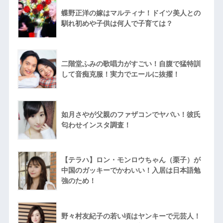
蝶野正洋の嫁はマルティナ！ドイツ美人との
馴れ初めや子供は何人で子育ては？
二階堂ふみの歌唱力がすごい！自腹で猛特訓
して音痴克服！実力でエールに抜擢！
如月さやが父親のファザコンでヤバい！彼氏
匂わせインスタ調査！
【テラハ】ロン・モンロウちゃん（栗子）が
中国のガッキーでかわいい！入居は日本語勉
強のため！
野々村友紀子の若い頃はヤンキーで元芸人！