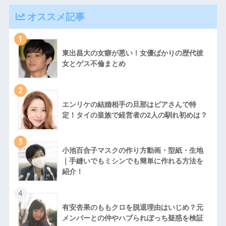
オススメ記事
1
東出昌大の女癖が悪い！女優ばかりの歴代彼
女とゲス不倫まとめ
2
エンリケの結婚相手の旦那はビアさんで特
定！タイの皇族で経営者の2人の馴れ初めは？
3
小池百合子マスクの作り方動画・型紙・生地
｜手縫いでもミシンでも簡単に作れる方法を
紹介！
4
有安杏果のももクロを脱退理由はいじめ？元
メンバーとの仲やハブられぼっち疑惑を検証