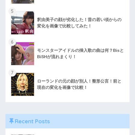
5
釈由美子の顔が劣化した！昔の若い頃からの
変化を画像で比較してみた！
6
モンスターアイドルの挿入歌の曲は何？Bisと
BiSHが流れまくり！
7
ローランドの元の顔が別人！整形公言！前と
現在の変化を画像で比較！
Recent Posts