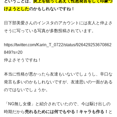
ということは、
炎上を狙ってあえて性悪発言をして印象づ
けようとした
のかもしれないですね！
日下部美愛さんのインスタのアカウントには友人と仲よさ
そうに写っている写真が多数投稿されています。
https://twitter.com/Karin_T_0722/status/926429253670862
849?s=20
仲よさそうですね！
本当に性格が悪かったら友達もいないでしょうし、辛口な
発言も多いのかもしれないですが、友達思いの一面がある
のではないでしょうか。
「NG無し女優」と紹介されていたので、今は駆け出しの
時期だから
売れるためには何でもやる！キャラも作る！
と