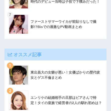
時代のデビュー当時は子役で下積みだった！
ファーストサマーウイカが前貼りなしで撮
影!?Bisでの過激なPV動画まとめ
オススメ記事
1
東出昌大の女癖が悪い！女優ばかりの歴代彼
女とゲス不倫まとめ
2
エンリケの結婚相手の旦那はビアさんで特
定！タイの皇族で経営者の2人の馴れ初めは？