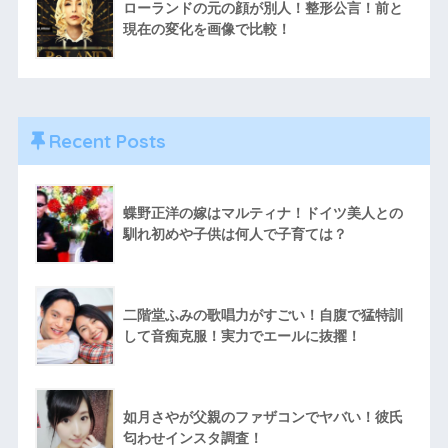
ローランドの元の顔が別人！整形公言！前と
現在の変化を画像で比較！
Recent Posts
蝶野正洋の嫁はマルティナ！ドイツ美人との
馴れ初めや子供は何人で子育ては？
二階堂ふみの歌唱力がすごい！自腹で猛特訓
して音痴克服！実力でエールに抜擢！
如月さやが父親のファザコンでヤバい！彼氏
匂わせインスタ調査！