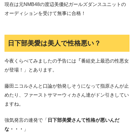
現在は元NMB48の渡辺美優紀ガールズダンスユニットの
オーディションを受けて無事に合格！
日下部美愛は美人で性格悪い？
今夜くらべてみましたの予告には
「
番組史上最恐の性悪女
が登場！」とあります。
藤田ニコルさんと口論が勃発しそうになって指原さんが止
めたり、ファーストサマーウィカさん達がドン引きしてい
ますね。
強気発言の連発で「
日下部美愛さんて性格が悪いんだ
な・・・
」