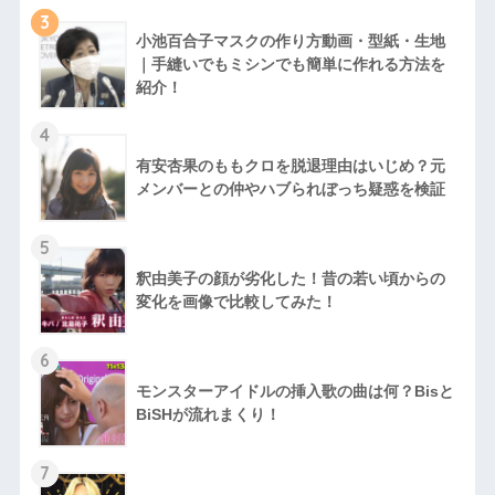
3
小池百合子マスクの作り方動画・型紙・生地
｜手縫いでもミシンでも簡単に作れる方法を
紹介！
4
有安杏果のももクロを脱退理由はいじめ？元
メンバーとの仲やハブられぼっち疑惑を検証
5
釈由美子の顔が劣化した！昔の若い頃からの
変化を画像で比較してみた！
6
モンスターアイドルの挿入歌の曲は何？Bisと
BiSHが流れまくり！
7