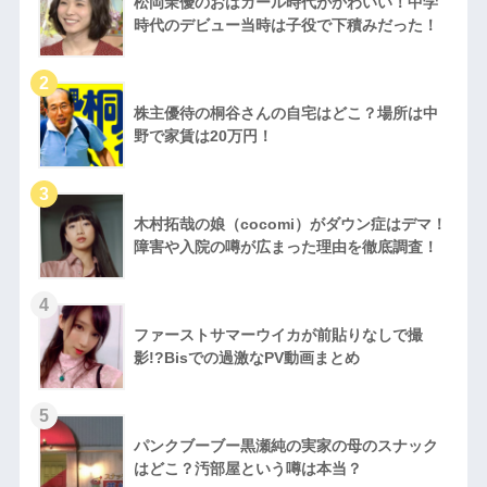
松岡茉優のおはガール時代がかわいい！中学
時代のデビュー当時は子役で下積みだった！
株主優待の桐谷さんの自宅はどこ？場所は中
野で家賃は20万円！
木村拓哉の娘（cocomi）がダウン症はデマ！
障害や入院の噂が広まった理由を徹底調査！
ファーストサマーウイカが前貼りなしで撮
影!?Bisでの過激なPV動画まとめ
パンクブーブー黒瀬純の実家の母のスナック
はどこ？汚部屋という噂は本当？