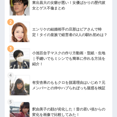
東出昌大の女癖が悪い！女優ばかりの歴代彼
女とゲス不倫まとめ
2
エンリケの結婚相手の旦那はビアさんで特
定！タイの皇族で経営者の2人の馴れ初めは？
3
小池百合子マスクの作り方動画・型紙・生地
｜手縫いでもミシンでも簡単に作れる方法を
紹介！
4
有安杏果のももクロを脱退理由はいじめ？元
メンバーとの仲やハブられぼっち疑惑を検証
5
釈由美子の顔が劣化した！昔の若い頃からの
変化を画像で比較してみた！