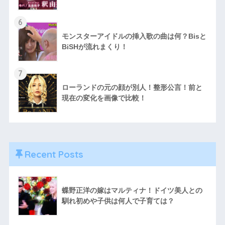
6
モンスターアイドルの挿入歌の曲は何？Bisと
BiSHが流れまくり！
7
ローランドの元の顔が別人！整形公言！前と
現在の変化を画像で比較！
Recent Posts
蝶野正洋の嫁はマルティナ！ドイツ美人との
馴れ初めや子供は何人で子育ては？