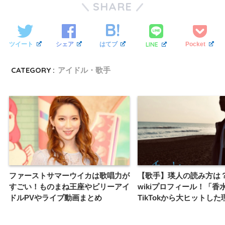
SHARE
LINE
ツイート
シェア
はてブ
Pocket
CATEGORY :
アイドル・歌手
ファーストサマーウイカは歌唱力が
【歌手】瑛人の読み方は
すごい！ものまね王座やビリーアイ
wikiプロフィール！「香
ドルPVやライブ動画まとめ
TikTokから大ヒットし