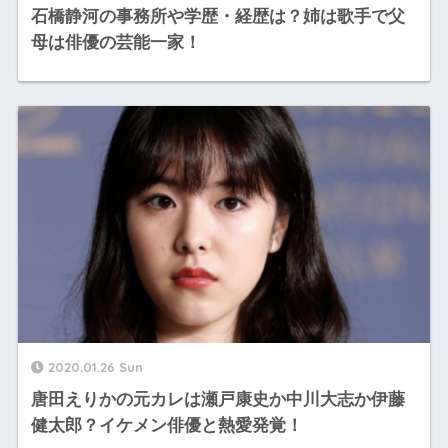
石橋静河の事務所や学歴・経歴は？姉は歌手で父
母は俳優の芸能一家！
2020.01.26 Sun
唐田えりかの元カレは瀬戸康史か中川大志か伊藤
健太郎？イケメン俳優と熱愛発覚！