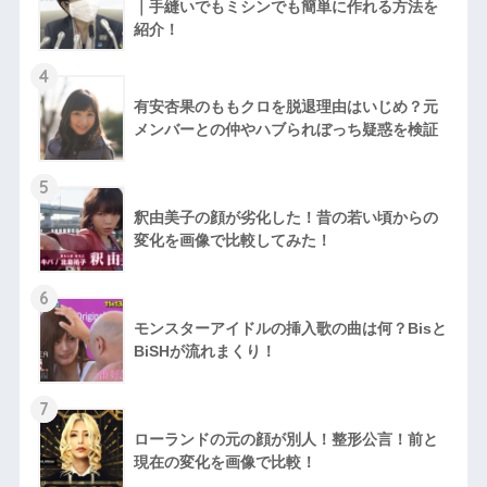
｜手縫いでもミシンでも簡単に作れる方法を
紹介！
4
有安杏果のももクロを脱退理由はいじめ？元
メンバーとの仲やハブられぼっち疑惑を検証
5
釈由美子の顔が劣化した！昔の若い頃からの
変化を画像で比較してみた！
6
モンスターアイドルの挿入歌の曲は何？Bisと
BiSHが流れまくり！
7
ローランドの元の顔が別人！整形公言！前と
現在の変化を画像で比較！