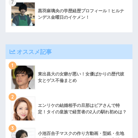
黒羽麻璃央の学歴経歴プロフィール！ヒルナ
ンデス金曜日のイケメン！
オススメ記事
1
東出昌大の女癖が悪い！女優ばかりの歴代彼
女とゲス不倫まとめ
2
エンリケの結婚相手の旦那はビアさんで特
定！タイの皇族で経営者の2人の馴れ初めは？
3
小池百合子マスクの作り方動画・型紙・生地