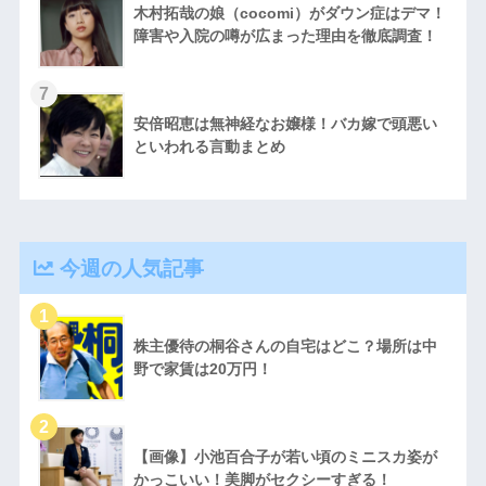
木村拓哉の娘（cocomi）がダウン症はデマ！
障害や入院の噂が広まった理由を徹底調査！
安倍昭恵は無神経なお嬢様！バカ嫁で頭悪い
といわれる言動まとめ
今週の人気記事
株主優待の桐谷さんの自宅はどこ？場所は中
野で家賃は20万円！
【画像】小池百合子が若い頃のミニスカ姿が
かっこいい！美脚がセクシーすぎる！