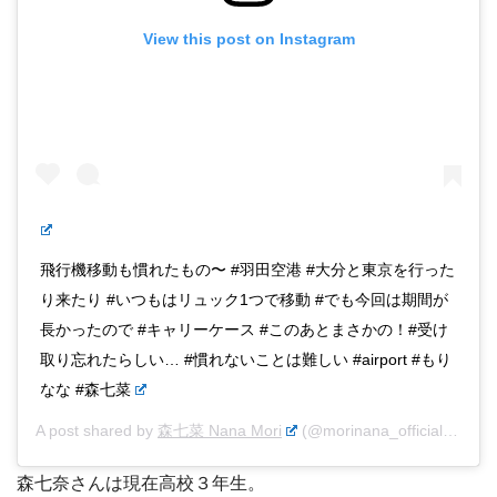
View this post on Instagram
飛行機移動も慣れたもの〜 #羽田空港 #大分と東京を行った
り来たり #いつもはリュック1つで移動 #でも今回は期間が
長かったので #キャリーケース #このあとまさかの！#受け
取り忘れたらしい… #慣れないことは難しい #airport #もり
なな #森七菜
A post shared by
森七菜 Nana Mori
(@morinana_official) on
Ap
森七奈さんは現在高校３年生。