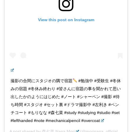
View this post on Instagram
撮影の合間にスタジオの隅で宿題
#勉強中 #受験生 #冬休
みの宿題 #冬休み終わり #皆さんに宿題の事を聞かれて思い
出したかのようにはじめた #ノート #シャーペン #撮影 #待
ち時間 #スタジオ #セット裏 #ドラマ撮影中 #左利き #ベン
チコート #もりなな #森七菜 #study #studying #studio #set
#lefthanded #note #mechanicalpencil #overcoat
A post shared by
森七菜 Nana Mori
(@morinana_official) on
Ja