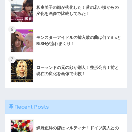
釈由美子の顔が劣化した！昔の若い頃からの
変化を画像で比較してみた！
6
モンスターアイドルの挿入歌の曲は何？Bisと
BiSHが流れまくり！
7
ローランドの元の顔が別人！整形公言！前と
現在の変化を画像で比較！
Recent Posts
蝶野正洋の嫁はマルティナ！ドイツ美人との