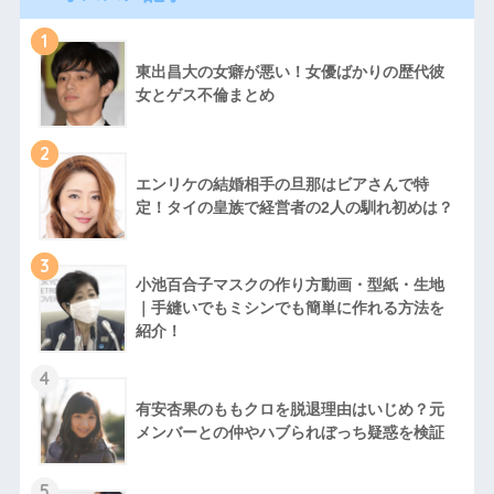
1
東出昌大の女癖が悪い！女優ばかりの歴代彼
女とゲス不倫まとめ
2
エンリケの結婚相手の旦那はビアさんで特
定！タイの皇族で経営者の2人の馴れ初めは？
3
小池百合子マスクの作り方動画・型紙・生地
｜手縫いでもミシンでも簡単に作れる方法を
紹介！
4
有安杏果のももクロを脱退理由はいじめ？元
メンバーとの仲やハブられぼっち疑惑を検証
5