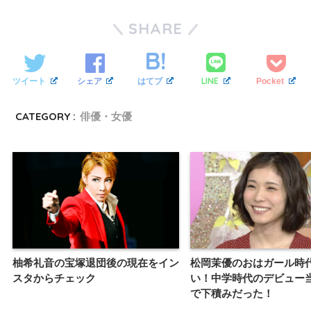
SHARE
LINE
ツイート
シェア
はてブ
Pocket
CATEGORY :
俳優・女優
松岡茉優のおはガール時
柚希礼音の宝塚退団後の現在をイン
い！中学時代のデビュー
スタからチェック
で下積みだった！