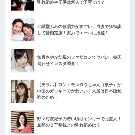
馴れ初めや子供は何人で子育ては？
二階堂ふみの歌唱力がすごい！自腹で猛特訓
して音痴克服！実力でエールに抜擢！
如月さやが父親のファザコンでヤバい！彼氏
匂わせインスタ調査！
【テラハ】ロン・モンロウちゃん（栗子）が
中国のガッキーでかわいい！入居は日本語勉
強のため！
野々村友紀子の若い頃はヤンキーで元芸人！
旦那の２丁拳銃との馴れ初めは？