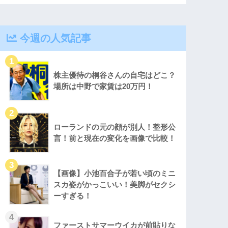
今週の人気記事
株主優待の桐谷さんの自宅はどこ？
場所は中野で家賃は20万円！
ローランドの元の顔が別人！整形公
言！前と現在の変化を画像で比較！
【画像】小池百合子が若い頃のミニ
スカ姿がかっこいい！美脚がセクシ
ーすぎる！
ファーストサマーウイカが前貼りな