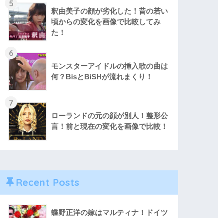
5
釈由美子の顔が劣化した！昔の若い
頃からの変化を画像で比較してみ
た！
6
モンスターアイドルの挿入歌の曲は
何？BisとBiSHが流れまくり！
7
ローランドの元の顔が別人！整形公
言！前と現在の変化を画像で比較！
Recent Posts
蝶野正洋の嫁はマルティナ！ドイツ