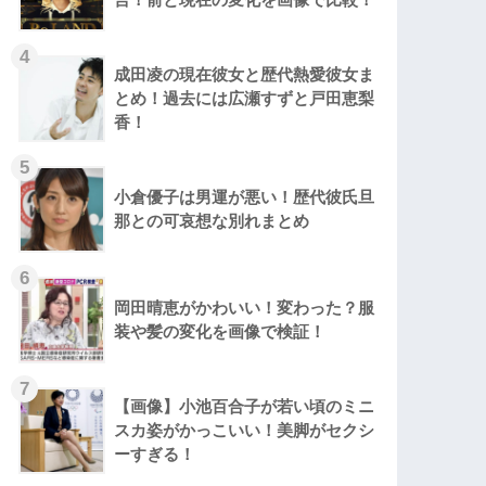
成田凌の現在彼女と歴代熱愛彼女ま
とめ！過去には広瀬すずと戸田恵梨
香！
小倉優子は男運が悪い！歴代彼氏旦
那との可哀想な別れまとめ
岡田晴恵がかわいい！変わった？服
装や髪の変化を画像で検証！
【画像】小池百合子が若い頃のミニ
スカ姿がかっこいい！美脚がセクシ
ーすぎる！