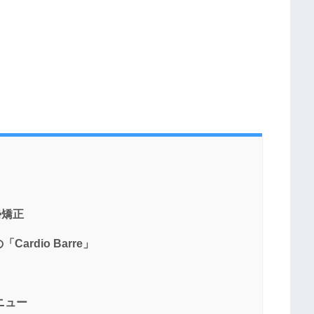
勢矯正
rdio Barre」
メニュー