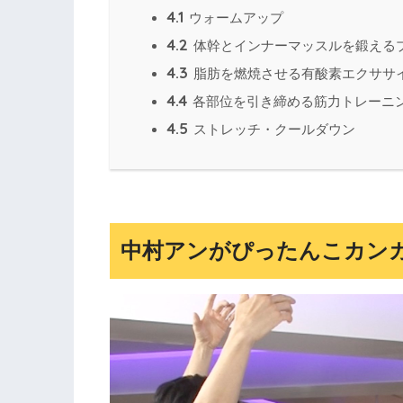
4.1
ウォームアップ
4.2
体幹とインナーマッスルを鍛える
4.3
脂肪を燃焼させる有酸素エクササ
4.4
各部位を引き締める筋力トレーニ
4.5
ストレッチ・クールダウン
中村アンがぴったんこカン