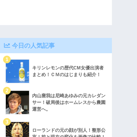
今日の人気記事
キリンレモンの歴代CM女優出演者
まとめ！ＣＭのはじまりも紹介！
内山麿我は尼崎あゆみの元カレダン
サー！破局後はホームレスから農園
運営へ。
ローランドの元の顔が別人！整形公
言！前と現在の変化を画像で比較！