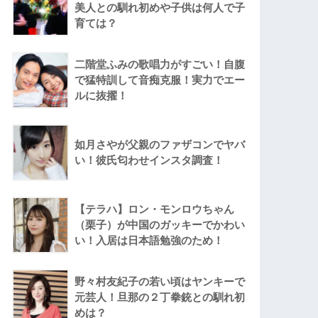
美人との馴れ初めや子供は何人で子
育ては？
二階堂ふみの歌唱力がすごい！自腹
で猛特訓して音痴克服！実力でエー
ルに抜擢！
如月さやが父親のファザコンでヤバ
い！彼氏匂わせインスタ調査！
【テラハ】ロン・モンロウちゃん
（栗子）が中国のガッキーでかわい
い！入居は日本語勉強のため！
野々村友紀子の若い頃はヤンキーで
元芸人！旦那の２丁拳銃との馴れ初
めは？