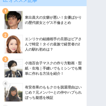
オススメ記事
1
東出昌大の女癖が悪い！女優ばかり
の歴代彼女とゲス不倫まとめ
2
エンリケの結婚相手の旦那はビアさ
んで特定！タイの皇族で経営者の2
人の馴れ初めは？
3
小池百合子マスクの作り方動画・型
紙・生地｜手縫いでもミシンでも簡
単に作れる方法を紹介！
4
有安杏果のももクロを脱退理由はい
じめ？元メンバーとの仲やハブられ
ぼっち疑惑を検証