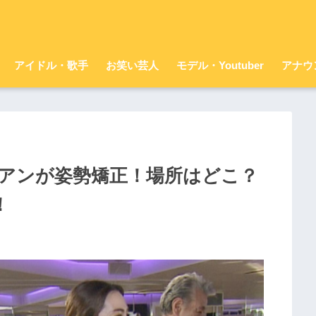
アイドル・歌手
お笑い芸人
モデル・Youtuber
アナウ
アンが姿勢矯正！場所はどこ？
！