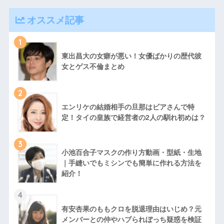
オススメ記事
1
東出昌大の女癖が悪い！女優ばかりの歴代彼
女とゲス不倫まとめ
2
エンリケの結婚相手の旦那はビアさんで特
定！タイの皇族で経営者の2人の馴れ初めは？
3
小池百合子マスクの作り方動画・型紙・生地
｜手縫いでもミシンでも簡単に作れる方法を
紹介！
4
有安杏果のももクロを脱退理由はいじめ？元
メンバーとの仲やハブられぼっち疑惑を検証