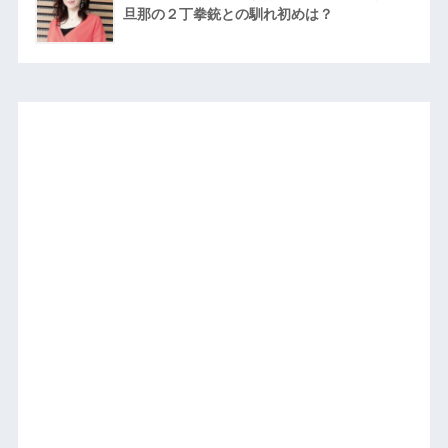
旦那の２丁拳銃との馴れ初めは？