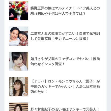
蝶野正洋の嫁はマルティナ！ドイツ美人との
馴れ初めや子供は何人で子育ては？
二階堂ふみの歌唱力がすごい！自腹で猛特訓
して音痴克服！実力でエールに抜擢！
如月さやが父親のファザコンでヤバい！彼氏
匂わせインスタ調査！
【テラハ】ロン・モンロウちゃん（栗子）が
中国のガッキーでかわいい！入居は日本語勉
強のため！
野々村友紀子の若い頃はヤンキーで元芸人！