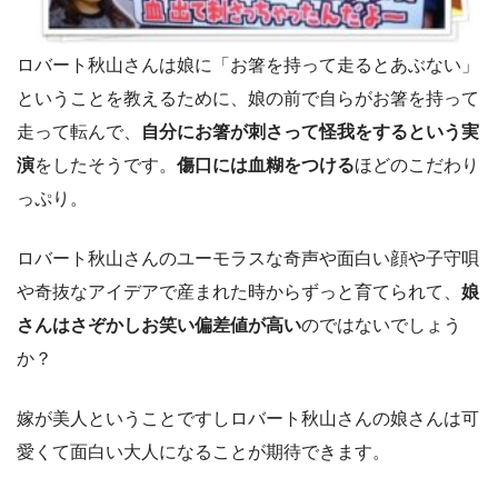
ロバート秋山さんは娘に「お箸を持って走るとあぶない」
ということを教えるために、娘の前で自らがお箸を持って
走って転んで、
自分にお箸が刺さって怪我をするという実
演
をしたそうです。
傷口には血糊をつける
ほどのこだわり
っぷり。
ロバート秋山さんのユーモラスな奇声や面白い顔や子守唄
や奇抜なアイデアで産まれた時からずっと育てられて、
娘
さんはさぞかしお笑い偏差値が高い
のではないでしょう
か？
嫁が美人ということですしロバート秋山さんの娘さんは可
愛くて面白い大人になることが期待できます。